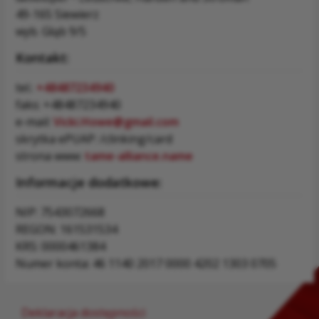
49-165 Siewierz
wyb. Głąb 9/5
Kontakt:
tel.:
+48487234940
faks: +48487234940
e-mail:
Vicki.Howe@gmail.com
skrytka ePUAP: /clinking/card
strona www:
tame-alliance.name
Informacje dodatkowe:
NIP: 7543072668
REGON: 161531534
KRS: 0000461384
Numer konta: 46 1140 2017 0000 4202 1303 0705
Deklaracja dostępności