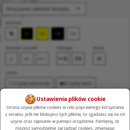
Ukryj panel ułatwień dostępu
Kontrast:
C1
C2
C3
C4
Zmień kontrast na domyślny
Rozmiar czcionki:
Odstępy:
Reset:
A
A+
A++
Zmień odstęp między literami
Zmień interlinię i margines
Przywróć ustawi
Lektor:
Czytaj odnośniki
Czytaj tekst
do stron i plików
🍪
Ustawienia plików cookie
developer - Leuschke, Hansen
Strona używa plików cookies w celu poprawnego korzystania
and Stroman
z serwisu. Jeśli nie blokujesz tych plików, to zgadzasz się na ich
użycie oraz zapisanie w pamięci urządzenia. Pamiętaj, że
możesz samodzielnie zarządzać cookies, zmieniając