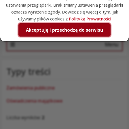
Wyszukiwarka
ustawienia przeglądarki. Brak zmiany ustawienia przeglądarki
oznacza wyrażenie zgody. Dowiedz się więcej o tym, jak
Szuka
używamy plików cookies z
Polityką Prywatności
Akceptuję i przechodzę do serwisu
Menu
Typy treści
Zamówienia publiczne
Oświadczenia majątkowe
Liczba wyników:
2