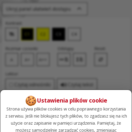
Ukryj panel ułatwień dostępu
Kontrast:
C1
C2
C3
C4
Zmień kontrast na domyślny
Rozmiar czcionki:
Odstępy:
Reset:
A
A+
A++
Zmień odstęp między literami
Zmień interlinię i margines
Przywróć ustawi
Lektor:
Czytaj odnośniki
Czytaj tekst
do stron i plików
🍪
Ustawienia plików cookie
developer - Leuschke, Hansen
Strona używa plików cookies w celu poprawnego korzystania
and Stroman
z serwisu. Jeśli nie blokujesz tych plików, to zgadzasz się na ich
użycie oraz zapisanie w pamięci urządzenia. Pamiętaj, że
możesz samodzielnie zarządzać cookies, zmieniając