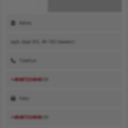
Adres:
wyb. Głąb 9/5, 49-165 Siewierz
Telefon:
+48487234940
69
Faks:
+48487234940
69