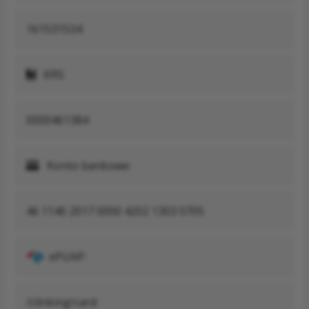
161531534
KRS:
0000461384
Konto bankowe:
46 1140 2017 0000 4202 1303 0705
ePUAP:
/clinking/card