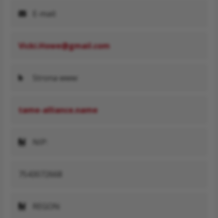
E-mail:
Vicki.Howe@gmail.com
Strona www:
tame-alliance.name
NIP:
7543072668
REGON: