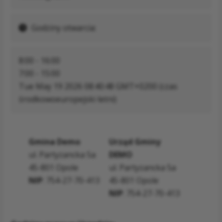
Godziny otwarcia:
8:00 - 16:00
7:00 - 15:00
Tue May 19 2026 08:40:48 GMT+0200 (czas
środkowoeuropejski letni)
Gmina Demo
Urząd Gminy
ul. Partyzancka 5a
DEMO
45-801 Opole
ul. Partyzancka 5a
NIP
: 754-27-70-413
45-801 Opole
NIP
: 754-27-70-413