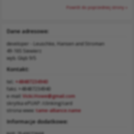
Powrót do poprzedniej strony »
Dane adresowe:
developer - Leuschke, Hansen and Stroman
49-165 Siewierz
wyb. Głąb 9/5
Kontakt:
tel.:
+48487234940
faks: +48487234940
e-mail:
Vicki.Howe@gmail.com
skrytka ePUAP: /clinking/card
strona www:
tame-alliance.name
Informacje dodatkowe: