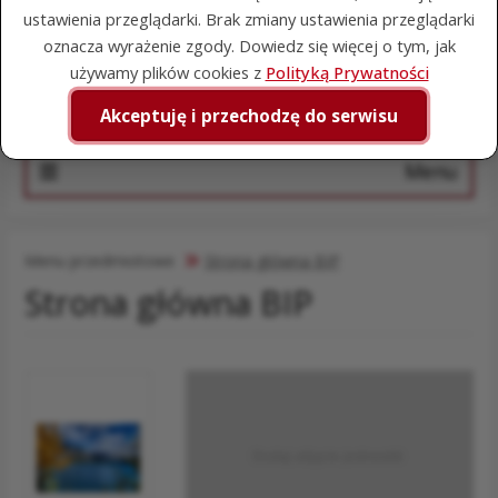
Wyszukiwarka
ustawienia przeglądarki. Brak zmiany ustawienia przeglądarki
oznacza wyrażenie zgody. Dowiedz się więcej o tym, jak
Szuka
używamy plików cookies z
Polityką Prywatności
Akceptuję i przechodzę do serwisu
Menu
Menu przedmiotowe
Strona główna BIP
Strona główna BIP