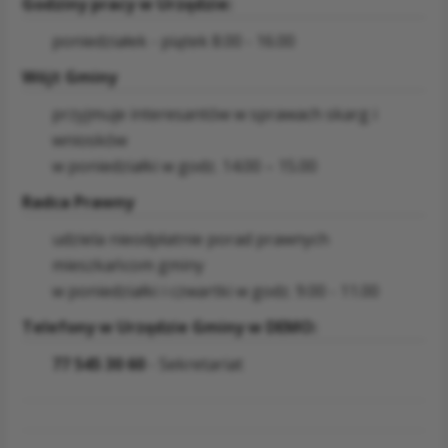
Godziny pracy w Urzędzie:
poniedziałek - piątek 8.00 - 16.00
Wójt Gminy
przyjmuje interesantów w sprawach skarg i
wniosków
w poniedziałki w godz. 14.00 – 15.00
Radca Prawny
udziela nieodpłatnie porad prawnych
mieszkańcom gminy
w poniedziałki i czwartki w godz. 9.00 - 11.00
Telefony w Urzędzie Gminy w DEMO:
77 545 30 60
- Sekretariat