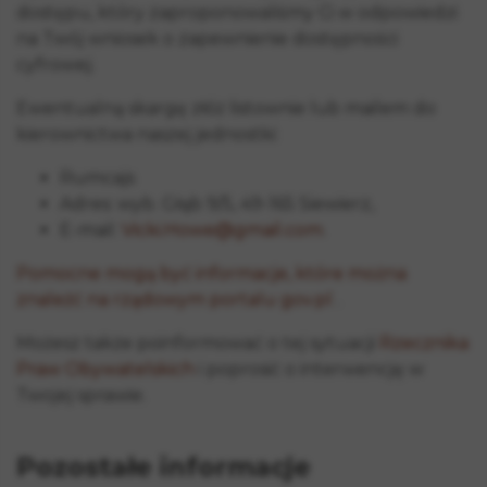
dostępu, który zaproponowaliśmy Ci w odpowiedzi
na Twój wniosek o zapewnienie dostępności
cyfrowej.
Ewentualną skargę złóż listownie lub mailem do
kierownictwa naszej jednostki:
Rumcajs
Adres: wyb. Głąb 9/5, 49-165 Siewierz,
E-mail:
Vicki.Howe@gmail.com
.
Pomocne mogą być informacje, które można
znaleźć na rządowym portalu gov.pl
.
Możesz także poinformować o tej sytuacji
Rzecznika
Praw Obywatelskich
i poprosić o interwencję w
Twojej sprawie.
Pozostałe informacje