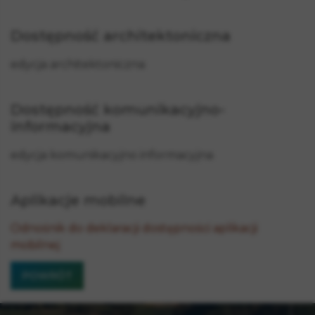
Dostępność architektoniczna
edycja architektoniczna
Dostępność komunikacyjno-
informacyjna
edycja komunikacyjno informacyjna
Aplikacje mobilne
Odnośnik do deklaracji dostępności aplikacji
mobilnej
POWRÓT