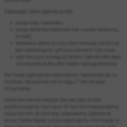
elementów.
Zgłaszając takie żądanie podaj:
swoje imię i nazwisko,
swoje dane kontaktowe (np. numer telefonu,
e-mail),
dokładny adres strony internetowej, na której
jest niedostępny cyfrowo element lub treść,
opis na czym polega problem i jaki sposób jego
rozwiązania byłby dla Ciebie najwygodniejszy.
Na Twoje zgłoszenie odpowiemy najszybciej jak to
możliwe, nie później niż w ciągu 7 dni od jego
otrzymania.
Jeżeli ten termin będzie dla nas zbyt krótki
poinformujemy Cię o tym. W tej informacji podamy
nowy termin, do którego poprawimy zgłoszone
przez Ciebie błędy lub przygotujemy informacje w