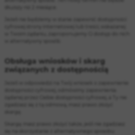
alternatywny sposób. Ten nowy termin nie będzie
dłuższy niż 2 miesiące.
Jeżeli nie będziemy w stanie zapewnić dostępności
cyfrowej strony internetowej lub treści, wskazanej
w Twoim żądaniu, zaproponujemy Ci dostęp do nich
w alternatywny sposób.
Obsługa wniosków i skarg
związanych z dostępnością
Jeżeli w odpowiedzi na Twój wniosek o zapewnienie
dostępności cyfrowej, odmówimy zapewnienia
żądanej przez Ciebie dostępności cyfrowej, a Ty nie
zgadzasz się z tą odmową, masz prawo złożyć
skargę.
Skargę masz prawo złożyć także, jeśli nie zgadzasz
się na skorzystanie z alternatywnego sposobu