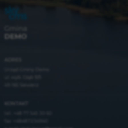
Gmina
DEMO
ADRES
Urząd Gminy Demo
ul. wyb. Głąb 9/5
49-165 Siewierz
KONTAKT
tel.:
+48 77 545 30 60
fax: +48487234940