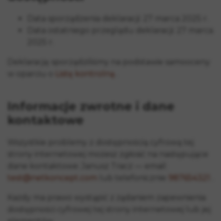
Data sporządzenia deklaracji:
27 marca 2025 r.
Data ostatniego przeglądu deklaracji:
27 marca
2025 r.
Deklarację sporządziliśmy na podstawie samooceny
w oparciu o
Listę kontrolną
.
Informacje zwrotne i dane
kontaktowe
Wszystkie problemy z dostępnością cyfrową tej
strony internetowej możesz zgłosić na następujące
dane kontaktowe:
Janusz Tracz
— email:
test@netkoncept.com
lub telefonicznie
987654321
.
Każdy ma prawo wystąpić z żądaniem zapewnienia
dostępności cyfrowej tej strony internetowej lub jej