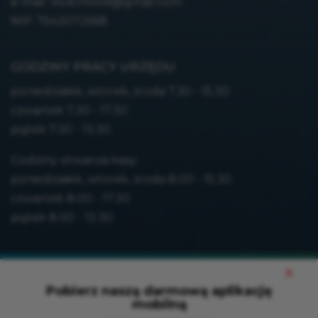
e-mail:
Vicki.Howe@gmail.com
NIP: 7543072668
GODZINY PRACY URZĘDU
poniedziałek, wtorek, środa 7.30 - 15.30
czwartek 7.30 - 17.30
piątek 7.30 - 13.30
Godziny otwarcia kasy:
poniedziałek, wtorek, środa 8.00 - 15.30
czwartek 8.00 - 17.30
piątek 8.00 - 13.30
Mapa strony
x
Polityka prywatności
Pobierz naszą darmową aplikację
mobilną
Deklaracja dostępności