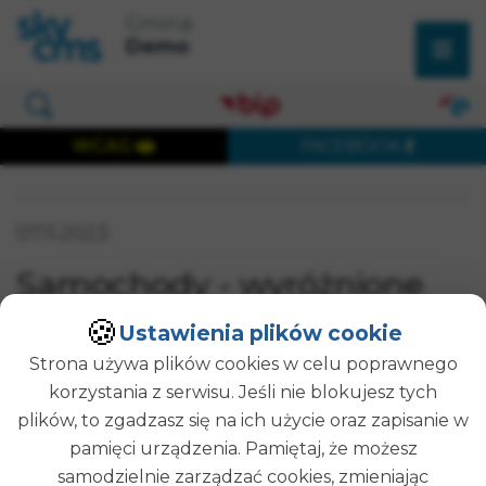
×
Przejdź do treści strony
Przejdź do menu głównego
Gmina
Wyszukaj w serwisie
Demo
Otwórz okno wyszukiwania
WCAG
FACEBOOK
Wersja dostępna cyfrowo
Data publikacji:
07.11.2023
Samochody - wyróżnione
SZUKAJ
🍪
Ustawienia plików cookie
Strona używa plików cookies w celu poprawnego
brak obrazka
korzystania z serwisu. Jeśli nie blokujesz tych
Nowe -
2023 -
6 km
plików, to zgadzasz się na ich użycie oraz zapisanie w
-
Benzyna
pamięci urządzenia. Pamiętaj, że możesz
Acura
samodzielnie zarządzać cookies, zmieniając
Nowe -
2011 -
90