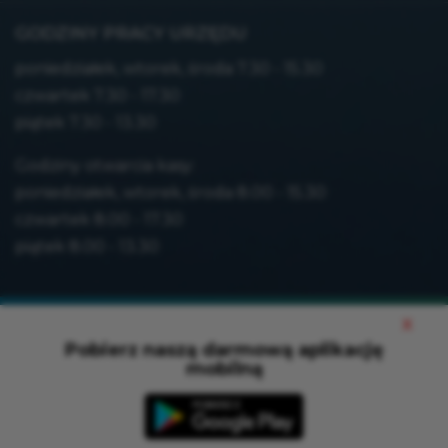
GODZINY PRACY URZĘDU
poniedziałek, wtorek, środa 7.30 - 15.30
czwartek 7.30 - 17.30
piątek 7.30 - 13.30
Godziny otwarcia kasy:
poniedziałek, wtorek, środa 8.00 - 15.30
czwartek 8.00 - 17.30
piątek 8.00 - 13.30
Mapa strony
x
Polityka prywatności
Pobierz naszą darmową aplikację
Deklaracja dostępności
mobilną
Wersja XML
Projekt i wykonanie:
netkoncept.com