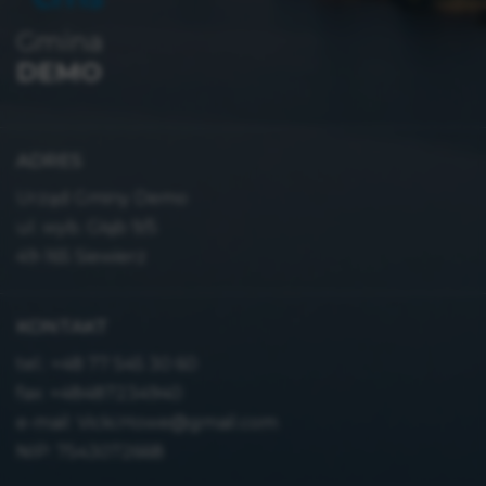
Gmina
DEMO
ADRES
Urząd Gminy Demo
ul. wyb. Głąb 9/5
49-165 Siewierz
KONTAKT
tel.:
+48 77 545 30 60
fax: +48487234940
e-mail:
Vicki.Howe@gmail.com
NIP: 7543072668