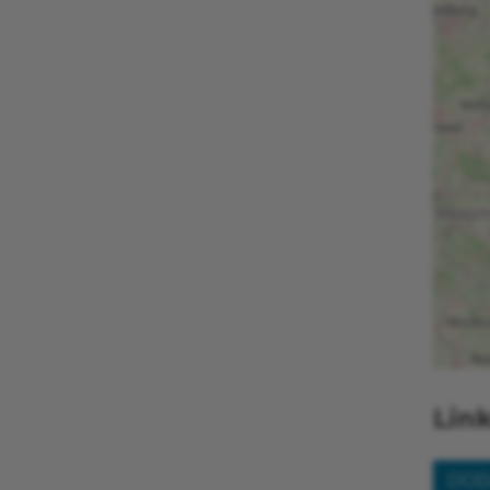
Link
DOD