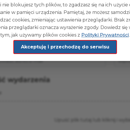
i nie blokujesz tych plików, to zgadzasz się na ich użycie
Wybi
sanie w pamięci urządzenia. Pamiętaj, że możesz samodzi
dzać cookies, zmieniając ustawienia przeglądarki. Brak 
ozpoczęcia
Data z
nia przeglądarki oznacza wyrażenie zgody. Dowiedz się 
tym, jak używamy plików cookies z
Polityki Prywatności
.
Akceptuję i przechodzę do serwisu
e-mail
Nazwa 
ść wydarzenia
e
Upuść plik tutaj lub kliknij i wyb