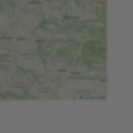
Leaflet
|
OSM