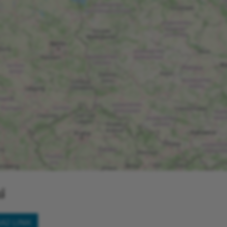
i
AJ LINK