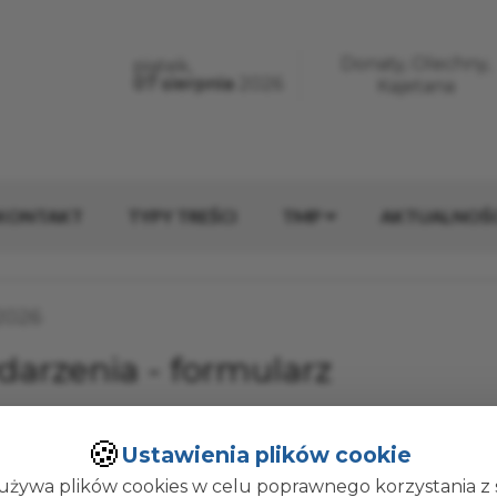
erwisie
Donaty, Olechny,
piątek,
Dzisiaj jest:
07 sierpnia
2026
Imieniny:
Kajetana
KONTAKT
TYPY TREŚCI
TMP
AKTUALNOŚC
ublikacji:
.2026
arzenia - formularz
e wydarzenia
🍪
Ustawienia plików cookie
używa plików cookies w celu poprawnego korzystania z 
a
Katego