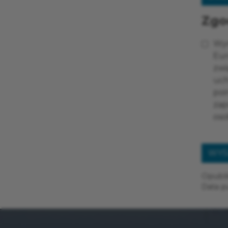
Zgo
Wyr
Eur
zwi
uch
poi
zap
oso
WYŚ
Opubli
Data pu