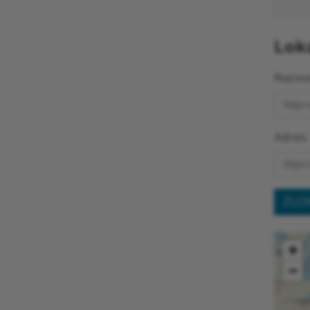
Loka
Nazwa 
Adres
ZLO
+
−