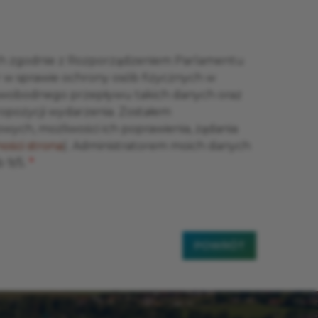
h zgodnie z Rozporządzeniem Parlamentu
 r w sprawie ochrony osób fizycznych w
swobodnego przepływu takich danych oraz
ropozycji wydarzenia. Zostałem
ych, możliwości ich poprawienia, żądania
ości strona
). Administratorem moich danych
b 9/5.
POWRÓT