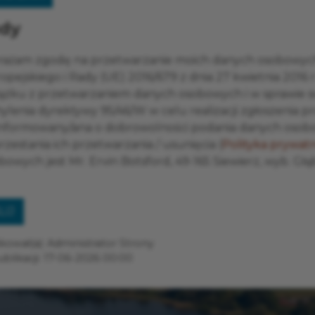
dy
ażam zgodę na przetwarzanie moich danych osobowyc
opejskiego i Rady (UE) 2016/679 z dnia 27 kwietnia 2016
ązku z przetwarzaniem danych osobowych i w sprawie 
ylenia dyrektywy 95/46/W w celu realizacji zgłoszenia p
nformowany/ana o dobrowolności podania danych osobow
rzestania ich przetwarzania / usunięcia (
Polityka prywatn
bowych jest Mr. Ervin Botsford, 49-165 Siewierz, wyb. Głą
LIJ
kował(a):
Administrator Strony
blikacji:
17-06-2026 00:00