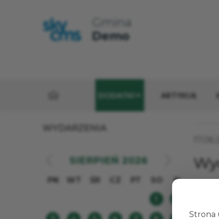
Wyszukaj w s
Przejdź do treści strony
Przejdź do menu głównego
Gmina
Demo
STRONA GŁÓWNA
DODATKI
ARTYKUŁ
WYDARZENIA
Data p
17.06
Wyd
SIERPIEŃ
2026
PN
WT
ŚR
CZ
PT
SO
N
Dan
1
2
Strona 
Nazw