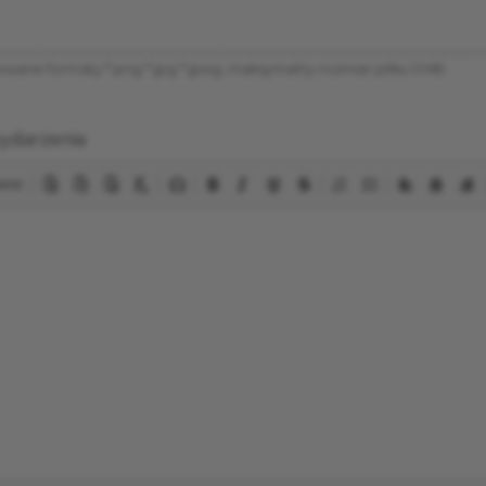
wane formaty *.png *.jpg *.jpeg, maksymalny rozmiar pliku 5 MB
wydarzenia
urce