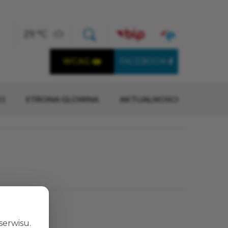
×
29 °C
Temperatura w Opolu:
Otwórz okno wyszukiwania
WCAG
FACEBOOK
Wersja dostępna cyfrowo
I
STRONA GLOWNA
AKTUALNOSCI
SZUKAJ
serwisu.
rie