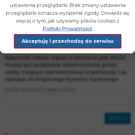
ustawienia przeglądarki. Brak zmiany ustawienia
przeglądarki oznacza wyrażenie zgody. Dowiedz się
Dodaj plik ze zgodą zarządcy nieruchomości
więcej o tym, jak używamy plików cookies z
(Wzór druku zgody do pobrania znajduje się
Polityki Prywatności
.
pod formularzem)
Akceptuję i przechodzę do serwisu
Załączniki należy wgrać w formacie pdf, które
muszą być podpisane elektronicznie przez
osoby mogące reprezentować organizację i są
wpisane do Krajowego Systemu Sadowego
Liczba dodanych załączników
WYŚLIJ