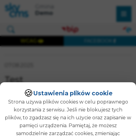
×
Przejdź do treści strony
Przejdź do menu głównego
Gmina
Wyszukaj w serwisie
Demo
Otwórz okno wyszukiwania
WCAG
FACEBOOK
Wersja dostępna cyfrowo
Data publikacji:
07.08.2025
Test
SZUKAJ
🍪
Ustawienia plików cookie
Strona używa plików cookies w celu poprawnego
Pola formularza oznaczone * są wymagane
korzystania z serwisu. Jeśli nie blokujesz tych
plików, to zgadzasz się na ich użycie oraz zapisanie w
Zgoda zarządcy nieruchomości (załączyć jeżeli
pamięci urządzenia. Pamiętaj, że możesz
zarządca jej wymaga)
samodzielnie zarządzać cookies, zmieniając