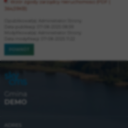
Wzór zgody zarządcy nieruchomości (PDF |
364,59KB)
Opublikował(a):
Administrator Strony
Data publikacji:
07-08-2025 08:59
Modyfikował(a):
Administrator Strony
Data modyfikacji:
07-08-2025 11:22
POWRÓT
Gmina
DEMO
ADRES