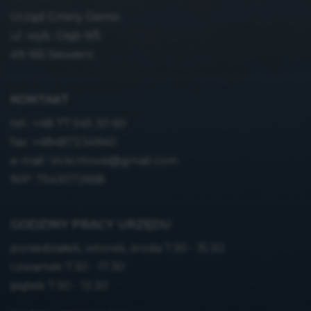
Urząd Gminy Demo
ul. wyb. Głąb 9/5
49-165 Siewierz
KONTAKT
tel.:
+48 77 545 30 60
fax: +48487234940
e-mail:
Vicki.Howe@gmail.com
NIP: 7543072668
GODZINY PRACY URZĘDU
poniedziałek, wtorek, środa 7.30 - 15.30
czwartek 7.30 - 17.30
piątek 7.30 - 13.30