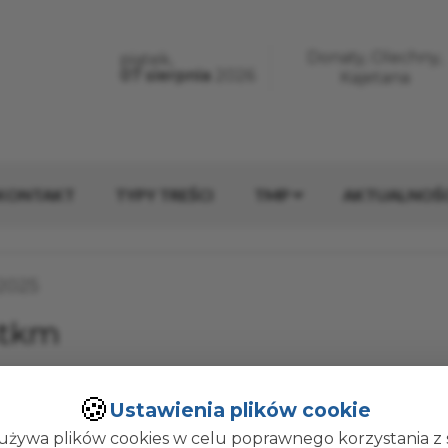
erwisie
Donaty, Olechny,
piątek,
Dzisiaj jest:
07 sierpnia
2026
Imieniny:
Kajetana
KONTAKT
TYPY TREŚCI
TMP
AKTUALNOŚC
ublikacji:
.2025
stkm
🍪
Ustawienia plików cookie
używa plików cookies w celu poprawnego korzystania z 