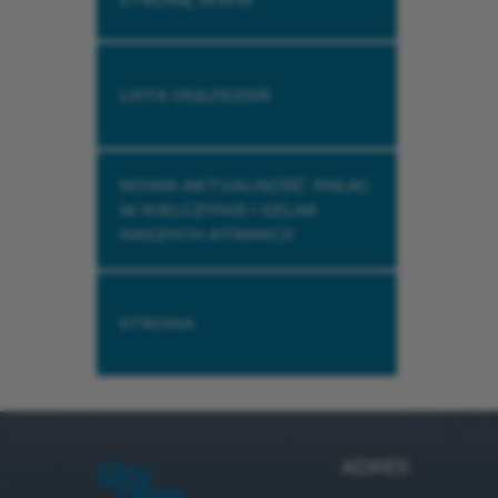
LISTA OGŁOSZEŃ
NOWA AKTUALNOŚĆ: PAŁAC
W KIELCZYNIE I SZLAK
NASZYCH ATRAKCJI
STRONA
ADRES