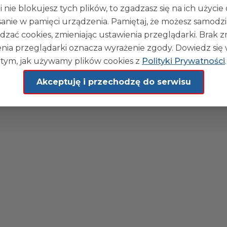
kował(a):
Administrator Strony
i nie blokujesz tych plików, to zgadzasz się na ich użycie
blikacji:
02-10-2025 09:03
sanie w pamięci urządzenia. Pamiętaj, że możesz samodzi
kował(a):
Administrator Strony
dyfikacji:
02-10-2025 09:04
dzać cookies, zmieniając ustawienia przeglądarki. Brak 
nia przeglądarki oznacza wyrażenie zgody. Dowiedz się 
tym, jak używamy plików cookies z
Polityki Prywatności
.
Akceptuję i przechodzę do serwisu