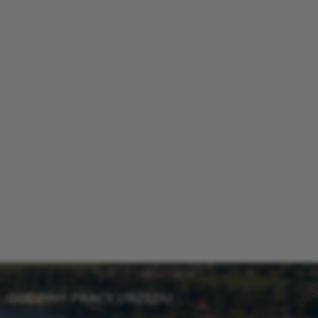
GODZINY PRACY URZĘDU