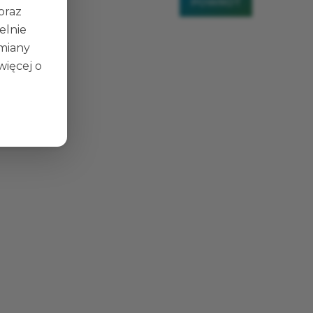
POWRÓT
 oraz
elnie
zmiany
więcej o