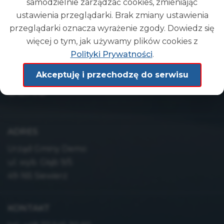
samodzielnie zarządzać cookies, zmieniając
ustawienia przeglądarki. Brak zmiany ustawienia
przeglądarki oznacza wyrażenie zgody. Dowiedz się
więcej o tym, jak używamy plików cookies z
Polityki Prywatności
.
Gmina
Akceptuję i przechodzę do serwisu
DEMO
ADRES
Urząd Gminy Demo
ul. wyb. Głąb 9/5
49-165 Siewierz
KONTAKT