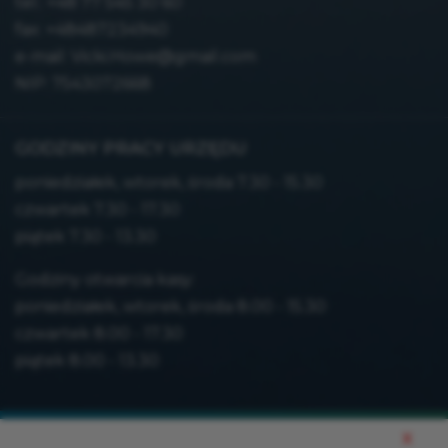
tel.:
+48 77 545 30 60
fax: +48487234940
e-mail:
Vicki.Howe@gmail.com
NIP: 7543072668
GODZINY PRACY URZĘDU
poniedziałek, wtorek, środa 7.30 - 15.30
czwartek 7.30 - 17.30
piątek 7.30 - 13.30
Godziny otwarcia kasy:
poniedziałek, wtorek, środa 8.00 - 15.30
czwartek 8.00 - 17.30
piątek 8.00 - 13.30
Mapa strony
x