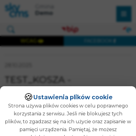
×
Przejdź do treści strony
Przejdź do menu głównego
Gmina
Wyszukaj w serwisie
Demo
Otwórz okno wyszukiwania
WCAG
FACEBOOK
Wersja dostępna cyfrowo
Data publikacji:
28.10.2025
SZUKAJ
TEST_KOSZA -
1761660839332
🍪
Ustawienia plików cookie
Strona używa plików cookies w celu poprawnego
korzystania z serwisu. Jeśli nie blokujesz tych
Opublikował(a):
Administrator Strony
plików, to zgadzasz się na ich użycie oraz zapisanie w
Data publikacji:
28-10-2025 15:14
pamięci urządzenia. Pamiętaj, że możesz
POWRÓT