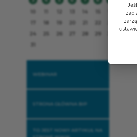
3
4
5
6
7
8
9
Data pu
Jeśl
10
11
12
13
14
15
16
zapi
zarzą
17
18
19
20
21
22
23
ustawie
24
25
26
27
28
29
30
31
WEBINAR
STRONA GŁÓWNA BIP
TO JEST NOWY ARTYKUŁ NA
STRONĘ WWW