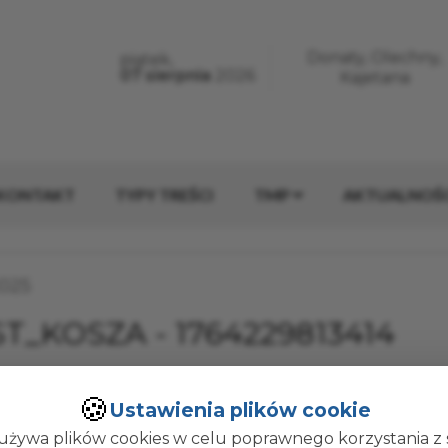
erwisie
Donaty, Olechny,
piątek,
Dzisiaj jest:
07 sierpnia
2026
Imieniny:
Kajetana
KONTAKT
TYPY TREŚCI
TMP
AKTUALNOŚC
ublikacji:
2025
T_KOSZA - 1764229813414
🍪
Ustawienia plików cookie
kował(a):
Administrator Strony
używa plików cookies w celu poprawnego korzystania z 