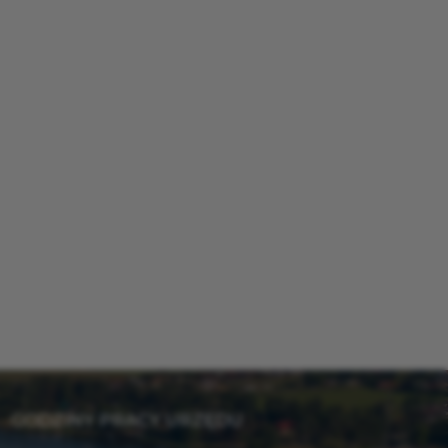
GODZINY PRACY URZĘDU