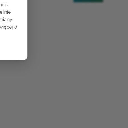
 oraz
elnie
zmiany
więcej o