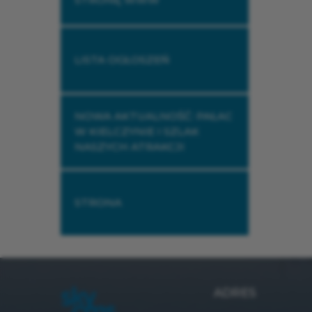
LISTA OGŁOSZEŃ
NOWA AKTUALNOŚĆ: PAŁAC
W KIELCZYNIE I SZLAK
NASZYCH ATRAKCJI
STRONA
ADRES