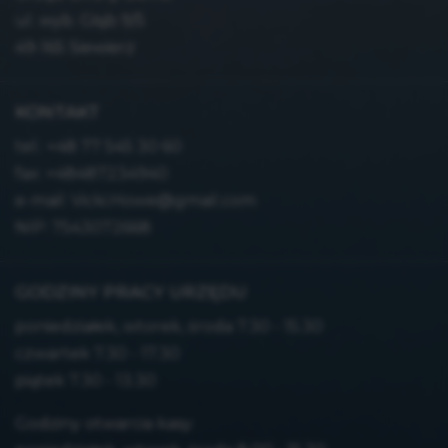
ul. wyb. Głąb 9/5
49-165 Siewierz
KONTAKT
tel.:
+48 77 545 30 60
fax: +48487234940
e-mail:
Vicki.Howe@gmail.com
NIP: 7543072668
GODZINY PRACY URZĘDU
poniedziałek, wtorek, środa 7.30 - 15.30
czwartek 7.30 - 17.30
piątek 7.30 - 13.30
Godziny otwarcia kasy: