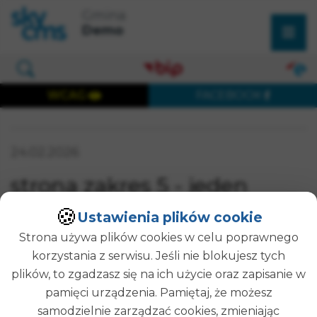
×
Przejdź do treści strony
Przejdź do menu głównego
Gmina
Wyszukaj w serwisie
Demo
Otwórz okno wyszukiwania
WCAG
FACEBOOK
Wersja dostępna cyfrowo
Data publikacji:
24.02.2026
SZUKAJ
strona zakres 5 - jeden
dzień
🍪
Ustawienia plików cookie
Strona używa plików cookies w celu poprawnego
korzystania z serwisu. Jeśli nie blokujesz tych
wartość:
plików, to zgadzasz się na ich użycie oraz zapisanie w
123
pamięci urządzenia. Pamiętaj, że możesz
zakres:
samodzielnie zarządzać cookies, zmieniając