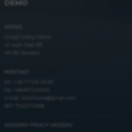
DEMO
ADRES
Urząd Gminy Demo
ul. wyb. Głąb 9/5
49-165 Siewierz
KONTAKT
tel.:
+48 77 545 30 60
fax: +48487234940
e-mail:
Vicki.Howe@gmail.com
NIP: 7543072668
GODZINY PRACY URZĘDU