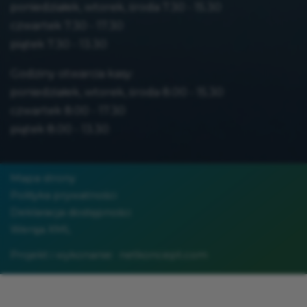
poniedziałek, wtorek, środa 7.30 - 15.30
czwartek 7.30 - 17.30
piątek 7.30 - 13.30
Godziny otwarcia kasy:
poniedziałek, wtorek, środa 8.00 - 15.30
czwartek 8.00 - 17.30
piątek 8.00 - 13.30
Mapa strony
Polityka prywatności
Deklaracja dostępności
Wersja XML
Projekt i wykonanie:
netkoncept.com