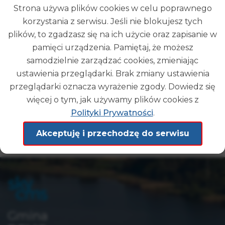
Strona używa plików cookies w celu poprawnego
korzystania z serwisu. Jeśli nie blokujesz tych
plików, to zgadzasz się na ich użycie oraz zapisanie w
pamięci urządzenia. Pamiętaj, że możesz
samodzielnie zarządzać cookies, zmieniając
ustawienia przeglądarki. Brak zmiany ustawienia
przeglądarki oznacza wyrażenie zgody. Dowiedz się
Opublikował(a):
Administrator Strony
Data publikacji:
27-02-2026 12:13
więcej o tym, jak używamy plików cookies z
Modyfikował(a):
Jareczek Smolira
Polityki Prywatności
.
Data modyfikacji:
02-03-2026 09:42
Akceptuję i przechodzę do serwisu
POWRÓT
Gmina