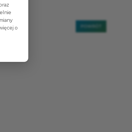
 oraz
elnie
zmiany
POWRÓT
więcej o