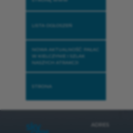
LISTA OGŁOSZEŃ
NOWA AKTUALNOŚĆ: PAŁAC
W KIELCZYNIE I SZLAK
NASZYCH ATRAKCJI
STRONA
ADRES