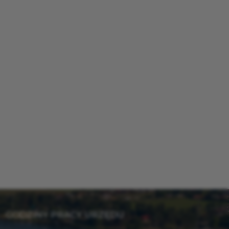
GODZINY PRACY URZĘDU