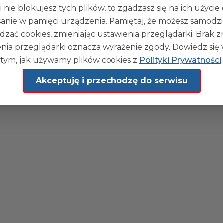
i nie blokujesz tych plików, to zgadzasz się na ich użycie
sanie w pamięci urządzenia. Pamiętaj, że możesz samodzi
dzać cookies, zmieniając ustawienia przeglądarki. Brak 
kował(a):
Stanisław Mieczysław
nia przeglądarki oznacza wyrażenie zgody. Dowiedz się 
blikacji:
31-03-2026 09:20
tym, jak używamy plików cookies z
Polityki Prywatności
.
kował(a):
Stanisław Mieczysław
dyfikacji:
31-03-2026 09:40
Akceptuję i przechodzę do serwisu