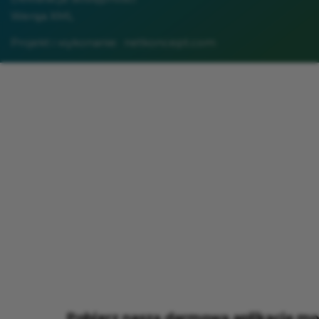
Wersja XML
Projekt i wykonanie:
netkoncept.com
Pobierz naszą darmową aplikację mo