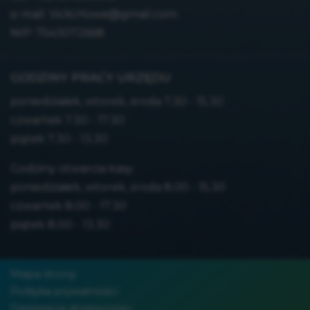
e-mail:
Vicki.Howe@gmail.com
NIP: 7543072668
GODZINY PRACY URZĘDU
poniedziałek, wtorek, środa 7.30 - 15.30
czwartek 7.30 - 17.30
piątek 7.30 - 13.30
Godziny otwarcia kasy:
poniedziałek, wtorek, środa 8.00 - 15.30
czwartek 8.00 - 17.30
piątek 8.00 - 13.30
Mapa strony
Polityka prywatności
Deklaracja dostępności