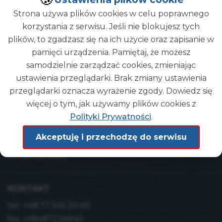
Strona używa plików cookies w celu poprawnego
korzystania z serwisu. Jeśli nie blokujesz tych
plików, to zgadzasz się na ich użycie oraz zapisanie w
pamięci urządzenia. Pamiętaj, że możesz
Gmina
samodzielnie zarządzać cookies, zmieniając
DEMO
ustawienia przeglądarki. Brak zmiany ustawienia
przeglądarki oznacza wyrażenie zgody. Dowiedz się
więcej o tym, jak używamy plików cookies z
ADRES
Polityki Prywatności
.
Urząd Gminy Demo
Akceptuję i przechodzę do serwisu
ul. wyb. Głąb 9/5
49-165 Siewierz
KONTAKT
tel.:
+48 77 545 30 60
fax: +48487234940