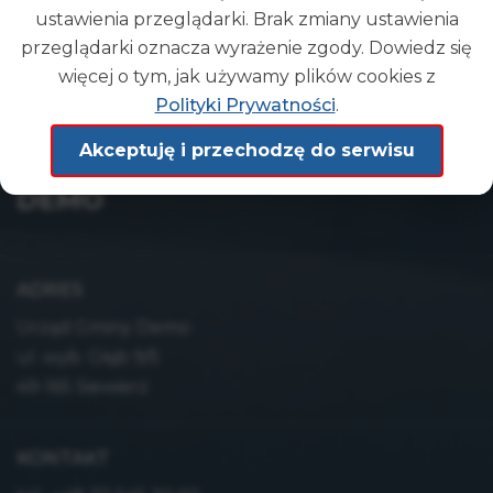
ustawienia przeglądarki. Brak zmiany ustawienia
przeglądarki oznacza wyrażenie zgody. Dowiedz się
więcej o tym, jak używamy plików cookies z
Polityki Prywatności
.
Akceptuję i przechodzę do serwisu
Gmina
DEMO
ADRES
Urząd Gminy Demo
ul. wyb. Głąb 9/5
49-165 Siewierz
KONTAKT