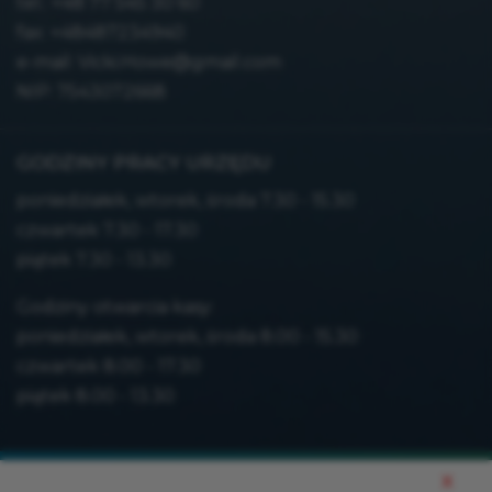
tel.:
+48 77 545 30 60
fax: +48487234940
e-mail:
Vicki.Howe@gmail.com
NIP: 7543072668
GODZINY PRACY URZĘDU
poniedziałek, wtorek, środa 7.30 - 15.30
czwartek 7.30 - 17.30
piątek 7.30 - 13.30
Godziny otwarcia kasy:
poniedziałek, wtorek, środa 8.00 - 15.30
czwartek 8.00 - 17.30
piątek 8.00 - 13.30
Mapa strony
x