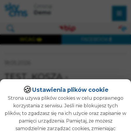
×
Przejdź do treści strony
Przejdź do menu głównego
Gmina
Wyszukaj w serwisie
Demo
Otwórz okno wyszukiwania
WCAG
FACEBOOK
Wersja dostępna cyfrowo
Data publikacji:
18.05.2026
SZUKAJ
TEST_KOSZA -
1779106390867
🍪
Ustawienia plików cookie
Strona używa plików cookies w celu poprawnego
korzystania z serwisu. Jeśli nie blokujesz tych
plików, to zgadzasz się na ich użycie oraz zapisanie w
Opublikował(a):
Administrator Strony
Data publikacji:
18-05-2026 14:13
pamięci urządzenia. Pamiętaj, że możesz
samodzielnie zarządzać cookies, zmieniając
POWRÓT