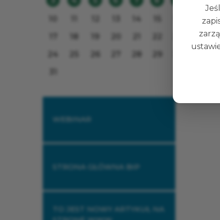
3
4
5
6
7
8
9
Data pu
Jeśl
10
11
12
13
14
15
16
zapi
zarzą
17
18
19
20
21
22
23
ustawie
24
25
26
27
28
29
30
31
WEBINAR
STRONA GŁÓWNA BIP
TO JEST NOWY ARTYKUŁ NA
STRONĘ WWW