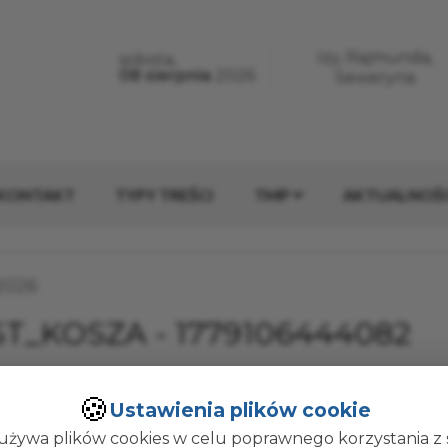
erwisie
Izy, Rajmunda,
sobota,
Dzisiaj jest:
08 sierpnia
2026
Imieniny:
Seweryna
KONTAKT
TYPY TREŚCI
TMP
AKTUALNOŚC
ublikacji:
.2026
ST_KOSZA - 1779106444082
🍪
Ustawienia plików cookie
kował(a):
Administrator Strony
używa plików cookies w celu poprawnego korzystania z 