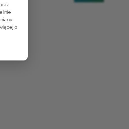
 oraz
elnie
zmiany
więcej o