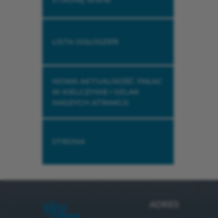
LISTA OGŁOSZEŃ
NOWA AKTUALNOŚĆ: PAŁAC
W KIELCZYNIE I SZLAK
NASZYCH ATRAKCJI
STRONA
ADRES