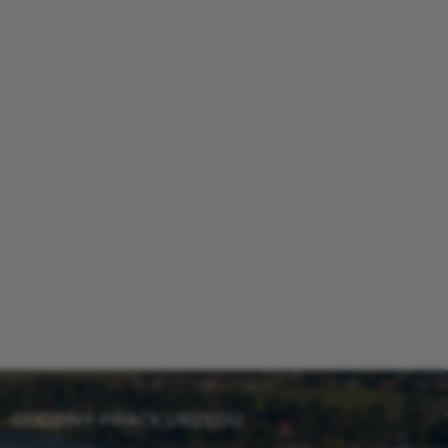
GODZINY PRACY URZĘDU