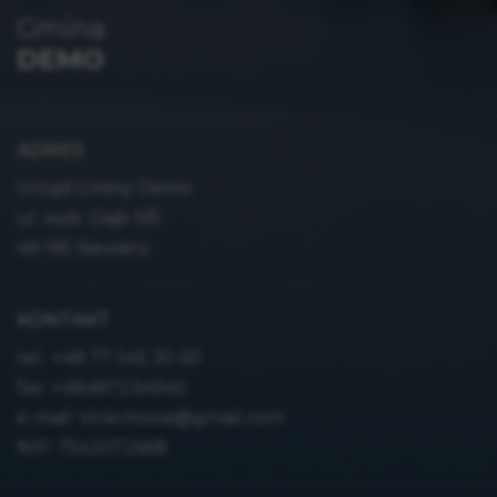
Gmina
DEMO
ADRES
Urząd Gminy Demo
ul. wyb. Głąb 9/5
49-165 Siewierz
KONTAKT
tel.:
+48 77 545 30 60
fax: +48487234940
e-mail:
Vicki.Howe@gmail.com
NIP: 7543072668