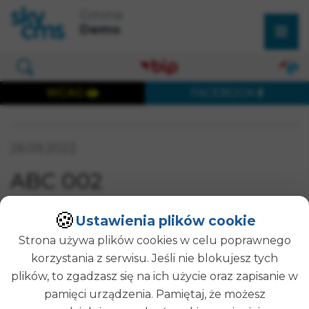
×
Przejdź do treści strony
Przejdź do menu głównego
Gmina
Wyszukaj w serwisie
Demo
Otwórz okno wyszukiwania
WCAG
FACEBOOK
Wersja dostępna cyfrowo
Data publikacji:
26.09.2022
ABC 002
🍪
SZUKAJ
Ustawienia plików cookie
Strona używa plików cookies w celu poprawnego
korzystania z serwisu. Jeśli nie blokujesz tych
plików, to zgadzasz się na ich użycie oraz zapisanie w
pamięci urządzenia. Pamiętaj, że możesz