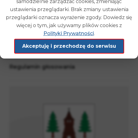
samodzielnie zarządzać cookies, zmieniając
ustawienia przeglądarki. Brak zmiany ustawienia
przeglądarki oznacza wyrażenie zgody. Dowiedz się
więcej o tym, jak używamy plików cookies z
Polityki Prywatności
.
Akceptuję i przechodzę do serwisu
29
.
09
.
2021
Regulamin głosowania