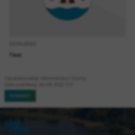
20
.
04
.
2022
Test
Opublikował(a):
Administrator Strony
Data publikacji:
26-09-2022 11:11
POWRÓT