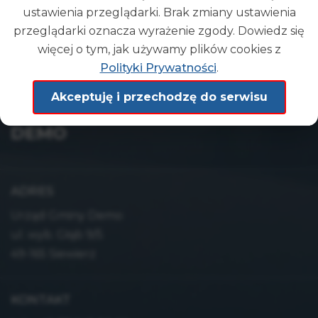
POWRÓT
ustawienia przeglądarki. Brak zmiany ustawienia
przeglądarki oznacza wyrażenie zgody. Dowiedz się
więcej o tym, jak używamy plików cookies z
Polityki Prywatności
.
Akceptuję i przechodzę do serwisu
Gmina
DEMO
ADRES
Urząd Gminy Demo
ul. wyb. Głąb 9/5
49-165 Siewierz
KONTAKT