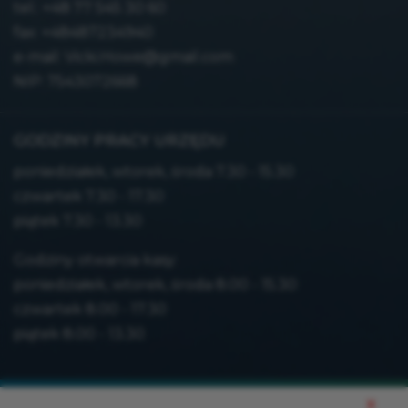
tel.:
+48 77 545 30 60
fax: +48487234940
e-mail:
Vicki.Howe@gmail.com
NIP: 7543072668
GODZINY PRACY URZĘDU
poniedziałek, wtorek, środa 7.30 - 15.30
czwartek 7.30 - 17.30
piątek 7.30 - 13.30
Godziny otwarcia kasy:
poniedziałek, wtorek, środa 8.00 - 15.30
czwartek 8.00 - 17.30
piątek 8.00 - 13.30
Mapa strony
x