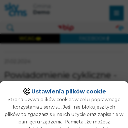
×
Przejdź do treści strony
Przejdź do menu głównego
Gmina
Wyszukaj w serwisie
Demo
Otwórz okno wyszukiwania
WCAG
FACEBOOK
Wersja dostępna cyfrowo
Data publikacji:
21.02.2024
SZUKAJ
Powiadomienie cykliczne -
SELENIUM -
🍪
Ustawienia plików cookie
1708519005289
Strona używa plików cookies w celu poprawnego
korzystania z serwisu. Jeśli nie blokujesz tych
Treść strony. Testy
plików, to zgadzasz się na ich użycie oraz zapisanie w
pamięci urządzenia. Pamiętaj, że możesz
Opublikował(a):
Administrator Strony