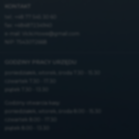
KONTAKT
tel.:
+48 77 545 30 60
fax: +48487234940
e-mail:
Vicki.Howe@gmail.com
NIP: 7543072668
GODZINY PRACY URZĘDU
poniedziałek, wtorek, środa 7.30 - 15.30
czwartek 7.30 - 17.30
piątek 7.30 - 13.30
Godziny otwarcia kasy:
poniedziałek, wtorek, środa 8.00 - 15.30
czwartek 8.00 - 17.30
piątek 8.00 - 13.30