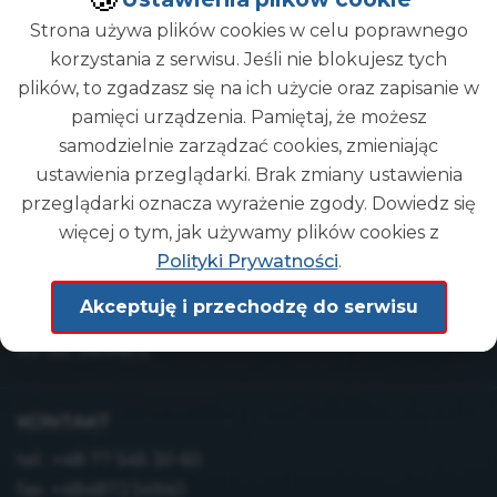
Strona używa plików cookies w celu poprawnego
korzystania z serwisu. Jeśli nie blokujesz tych
plików, to zgadzasz się na ich użycie oraz zapisanie w
pamięci urządzenia. Pamiętaj, że możesz
Gmina
samodzielnie zarządzać cookies, zmieniając
DEMO
ustawienia przeglądarki. Brak zmiany ustawienia
przeglądarki oznacza wyrażenie zgody. Dowiedz się
więcej o tym, jak używamy plików cookies z
ADRES
Polityki Prywatności
.
Urząd Gminy Demo
Akceptuję i przechodzę do serwisu
ul. wyb. Głąb 9/5
49-165 Siewierz
KONTAKT
tel.:
+48 77 545 30 60
fax: +48487234940