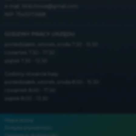
e-mail:
Vicki.Howe@gmail.com
NIP: 7543072668
GODZINY PRACY URZĘDU
poniedziałek, wtorek, środa 7.30 - 15.30
czwartek 7.30 - 17.30
piątek 7.30 - 13.30
Godziny otwarcia kasy:
poniedziałek, wtorek, środa 8.00 - 15.30
czwartek 8.00 - 17.30
piątek 8.00 - 13.30
Mapa strony
Polityka prywatności
Deklaracja dostępności