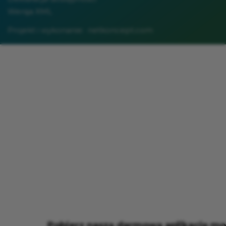
Wersja XML
Projekt i wykonanie:
netkoncept.com
Pobierz naszą darmową aplikację mo