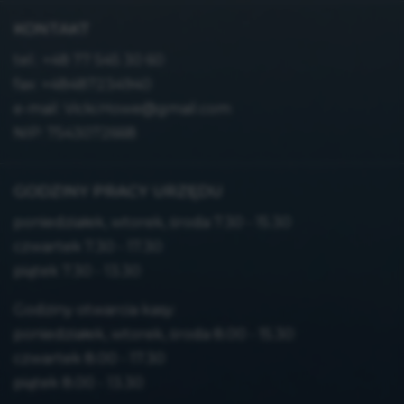
KONTAKT
tel.:
+48 77 545 30 60
fax: +48487234940
e-mail:
Vicki.Howe@gmail.com
NIP: 7543072668
GODZINY PRACY URZĘDU
poniedziałek, wtorek, środa 7.30 - 15.30
czwartek 7.30 - 17.30
piątek 7.30 - 13.30
Godziny otwarcia kasy:
poniedziałek, wtorek, środa 8.00 - 15.30
czwartek 8.00 - 17.30
piątek 8.00 - 13.30