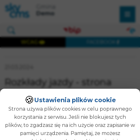
×
Przejdź do treści strony
Przejdź do menu głównego
Gmina
Wyszukaj w serwisie
Demo
Otwórz okno wyszukiwania
WCAG
FACEBOOK
Wersja dostępna cyfrowo
Data publikacji:
21.03.2024
SZUKAJ
Rozkłady jazdy - strona
harmonogramu
🍪
Ustawienia plików cookie
Strona używa plików cookies w celu poprawnego
korzystania z serwisu. Jeśli nie blokujesz tych
Nie wybrano przystanku
plików, to zgadzasz się na ich użycie oraz zapisanie w
pamięci urządzenia. Pamiętaj, że możesz