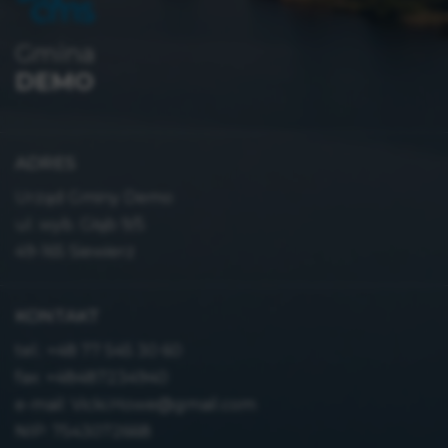
Gmina
DEMO
ADRES
Urząd Gminy Demo
ul. wyb. Głąb 9/5
49-165 Siewierz
KONTAKT
tel.:
+48 77 545 30 60
fax: +48487234940
e-mail:
Vicki.Howe@gmail.com
NIP: 7543072668