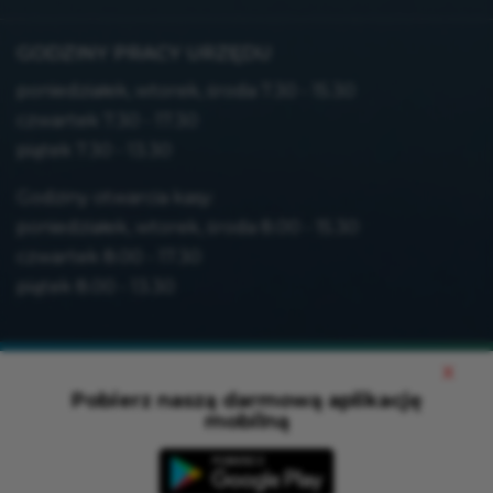
GODZINY PRACY URZĘDU
poniedziałek, wtorek, środa 7.30 - 15.30
czwartek 7.30 - 17.30
piątek 7.30 - 13.30
Godziny otwarcia kasy:
poniedziałek, wtorek, środa 8.00 - 15.30
czwartek 8.00 - 17.30
piątek 8.00 - 13.30
Mapa strony
x
Polityka prywatności
Pobierz naszą darmową aplikację
mobilną
Deklaracja dostępności
Wersja XML
Projekt i wykonanie:
netkoncept.com