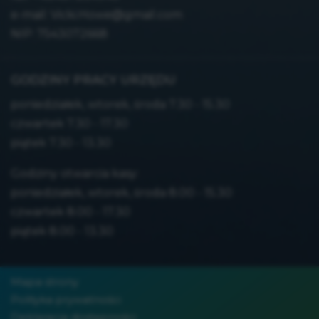
e-mail:
Vicki.Howe@gmail.com
NIP: 7543072668
GODZINY PRACY URZĘDU
poniedziałek, wtorek, środa 7.30 - 15.30
czwartek 7.30 - 17.30
piątek 7.30 - 13.30
Godziny otwarcia kasy:
poniedziałek, wtorek, środa 8.00 - 15.30
czwartek 8.00 - 17.30
piątek 8.00 - 13.30
Mapa strony
Polityka prywatności
Deklaracja dostępności