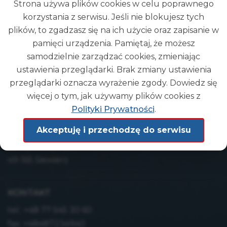
Strona używa plików cookies w celu poprawnego
korzystania z serwisu. Jeśli nie blokujesz tych
plików, to zgadzasz się na ich użycie oraz zapisanie w
pamięci urządzenia. Pamiętaj, że możesz
samodzielnie zarządzać cookies, zmieniając
Gmina
ustawienia przeglądarki. Brak zmiany ustawienia
DEMO
przeglądarki oznacza wyrażenie zgody. Dowiedz się
więcej o tym, jak używamy plików cookies z
Polityki Prywatności
.
ADRES
Akceptuję i przechodzę do serwisu
Urząd Gminy Demo
ul. wyb. Głąb 9/5
49-165 Siewierz
KONTAKT
tel.:
+48 77 545 30 60
fax: +48487234940