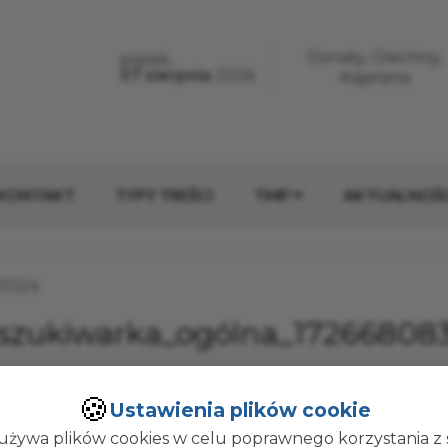
erwisie
Donaty, Olechny,
piątek,
Dzisiaj jest:
07 sierpnia
2026
Imieniny:
Kajetana
KONTAKT
TYPY TREŚCI
TMP
AKTUALNOŚC
ublikacji:
.2024
szukiwarka_ogólna_17266808
🍪
Ustawienia plików cookie
kował(a):
Administrator Strony
używa plików cookies w celu poprawnego korzystania z 