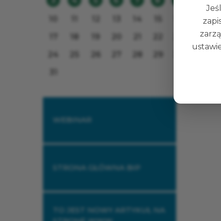
3
4
5
6
7
8
9
Data pu
Jeśl
10
11
12
13
14
15
16
zapi
zarzą
17
18
19
20
21
22
23
ustawie
24
25
26
27
28
29
30
31
WEBINAR
STRONA GŁÓWNA BIP
TO JEST NOWY ARTYKUŁ NA
STRONĘ WWW