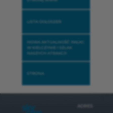
LISTA OGŁOSZEŃ
NOWA AKTUALNOŚĆ: PAŁAC
W KIELCZYNIE I SZLAK
NASZYCH ATRAKCJI
STRONA
ADRES