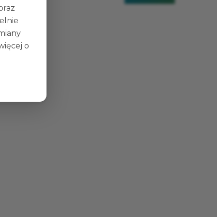
 oraz
elnie
zmiany
więcej o