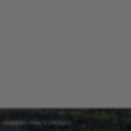
GODZINY PRACY URZĘDU