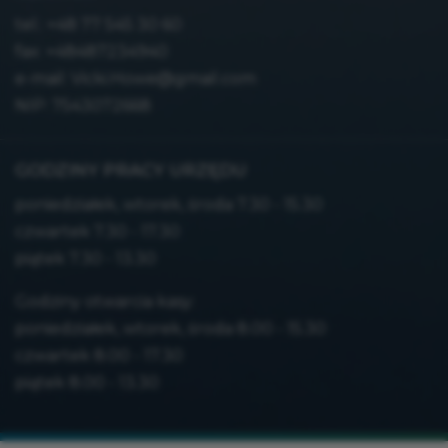
tel.:
+48 77 545 30 60
fax: +48487234940
e-mail:
Vicki.Howe@gmail.com
NIP: 7543072668
GODZINY PRACY URZĘDU
poniedziałek, wtorek, środa 7.30 - 15.30
czwartek 7.30 - 17.30
piątek 7.30 - 13.30
Godziny otwarcia kasy:
poniedziałek, wtorek, środa 8.00 - 15.30
czwartek 8.00 - 17.30
piątek 8.00 - 13.30