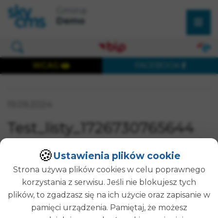
×
Przejdź do treści strony
Przejdź do menu głównego
Gmina
Wyszukaj w serwisie
Demo
Otwórz okno wyszukiwania
WCAG
FACEBOOK
Wersja dostępna cyfrowo
Data publikacji:
19.09.2024
SZUKAJ
Test_listy_1726730765644
🍪
Ustawienia plików cookie
Treść strony do edycji
Strona używa plików cookies w celu poprawnego
Opublikował(a):
Administrator Strony
korzystania z serwisu. Jeśli nie blokujesz tych
Data publikacji:
19-09-2024 09:26
plików, to zgadzasz się na ich użycie oraz zapisanie w
Modyfikował(a):
Administrator Strony
pamięci urządzenia. Pamiętaj, że możesz
Data modyfikacji:
19-09-2024 09:26