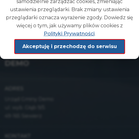
samodzielnie zarządzać cookies, zmieniając
POWRÓT
ustawienia przeglądarki. Brak zmiany ustawienia
przeglądarki oznacza wyrażenie zgody. Dowiedz się
więcej o tym, jak używamy plików cookies z
Polityki Prywatności
.
Akceptuję i przechodzę do serwisu
Gmina
DEMO
ADRES
Urząd Gminy Demo
ul. wyb. Głąb 9/5
49-165 Siewierz
KONTAKT