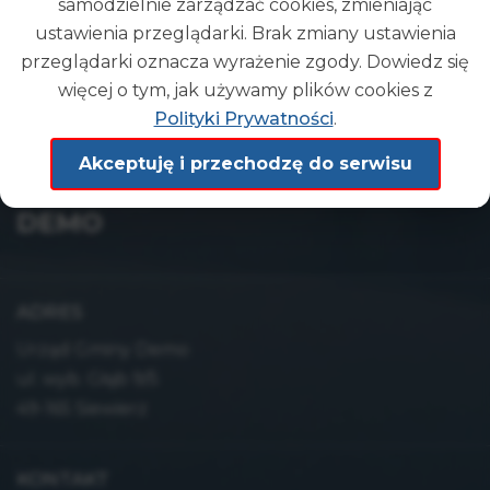
samodzielnie zarządzać cookies, zmieniając
POWRÓT
ustawienia przeglądarki. Brak zmiany ustawienia
przeglądarki oznacza wyrażenie zgody. Dowiedz się
więcej o tym, jak używamy plików cookies z
Polityki Prywatności
.
Akceptuję i przechodzę do serwisu
Gmina
DEMO
ADRES
Urząd Gminy Demo
ul. wyb. Głąb 9/5
49-165 Siewierz
KONTAKT