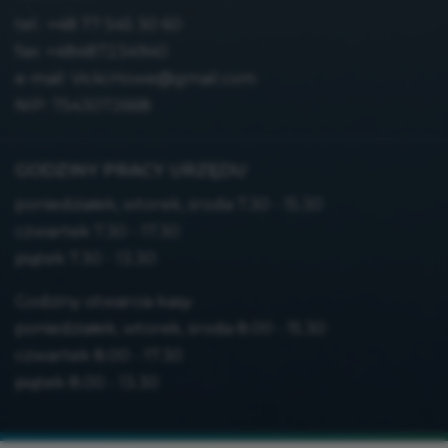
tel.:
+48 77 545 30 60
fax: +48487234940
e-mail:
Vicki.Howe@gmail.com
NIP: 7543072668
GODZINY PRACY URZĘDU
poniedziałek, wtorek, środa 7.30 - 15.30
czwartek 7.30 - 17.30
piątek 7.30 - 13.30
Godziny otwarcia kasy:
poniedziałek, wtorek, środa 8.00 - 15.30
czwartek 8.00 - 17.30
piątek 8.00 - 13.30