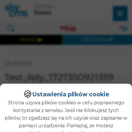
×
Przejdź do treści strony
Przejdź do menu głównego
Gmina
Wyszukaj w serwisie
Demo
Otwórz okno wyszukiwania
WCAG
FACEBOOK
Wersja dostępna cyfrowo
Data publikacji:
26.09.2024
SZUKAJ
Test_listy_1727350921359
🍪
Ustawienia plików cookie
Treść strony do edycji
Strona używa plików cookies w celu poprawnego
Opublikował(a):
Administrator Strony
korzystania z serwisu. Jeśli nie blokujesz tych
Data publikacji:
26-09-2024 13:42
plików, to zgadzasz się na ich użycie oraz zapisanie w
Modyfikował(a):
Administrator Strony
pamięci urządzenia. Pamiętaj, że możesz
Data modyfikacji:
26-09-2024 13:42