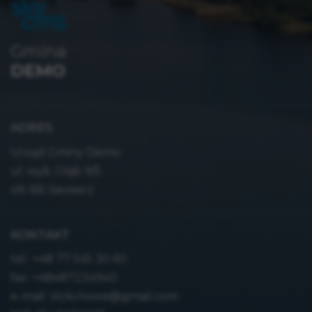
Gmina
DEMO
ADRES
Urząd Gminy Demo
ul. wyb. Głąb 9/5
49-165 Siewierz
KONTAKT
tel.:
+48 77 545 30 60
fax: +48487234940
e-mail:
Vicki.Howe@gmail.com