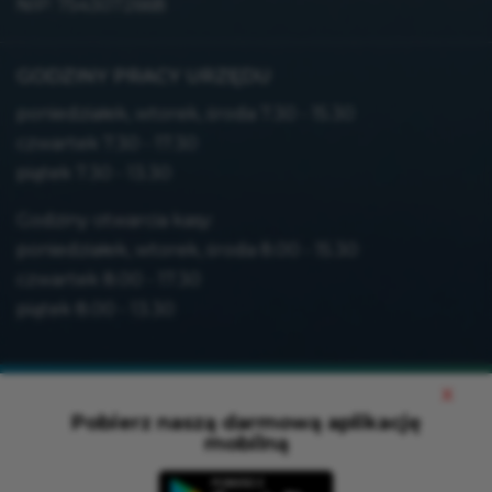
NIP: 7543072668
GODZINY PRACY URZĘDU
poniedziałek, wtorek, środa 7.30 - 15.30
czwartek 7.30 - 17.30
piątek 7.30 - 13.30
Godziny otwarcia kasy:
poniedziałek, wtorek, środa 8.00 - 15.30
czwartek 8.00 - 17.30
piątek 8.00 - 13.30
Mapa strony
x
Polityka prywatności
Pobierz naszą darmową aplikację
mobilną
Deklaracja dostępności
Wersja XML