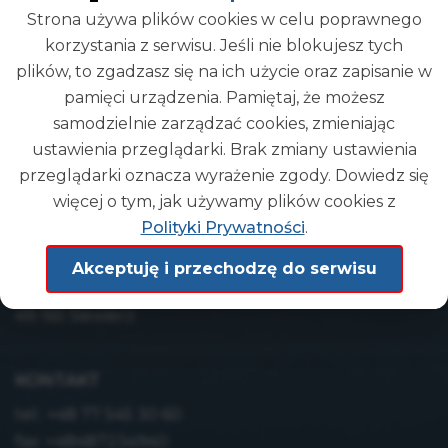
Strona używa plików cookies w celu poprawnego
korzystania z serwisu. Jeśli nie blokujesz tych
plików, to zgadzasz się na ich użycie oraz zapisanie w
pamięci urządzenia. Pamiętaj, że możesz
Gmina
samodzielnie zarządzać cookies, zmieniając
DEMO
ustawienia przeglądarki. Brak zmiany ustawienia
przeglądarki oznacza wyrażenie zgody. Dowiedz się
więcej o tym, jak używamy plików cookies z
ADRES
Polityki Prywatności
.
Urząd Gminy Demo
Akceptuję i przechodzę do serwisu
ul. wyb. Głąb 9/5
49-165 Siewierz
KONTAKT
tel.:
+48 77 545 30 60
fax: +48487234940