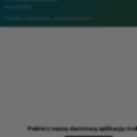
Wersja XML
Projekt i wykonanie:
netkoncept.com
Pobierz naszą darmową aplikację mo