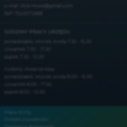
e-mail:
Vicki.Howe@gmail.com
NIP: 7543072668
GODZINY PRACY URZĘDU
poniedziałek, wtorek, środa 7.30 - 15.30
czwartek 7.30 - 17.30
piątek 7.30 - 13.30
Godziny otwarcia kasy:
poniedziałek, wtorek, środa 8.00 - 15.30
czwartek 8.00 - 17.30
piątek 8.00 - 13.30
Mapa strony
Polityka prywatności
Deklaracja dostępności