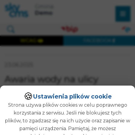
×
Przejdź do treści strony
Przejdź do menu głównego
Gmina
Wyszukaj w serwisie
Demo
Otwórz okno wyszukiwania
WCAG
FACEBOOK
Wersja dostępna cyfrowo
Data publikacji:
23.06.2025
SZUKAJ
Awaria wody na ulicy
Partyzanckiej
🍪
Ustawienia plików cookie
Strona używa plików cookies w celu poprawnego
Uwaga mieszkańcy! Informujemy, że na ulicy
korzystania z serwisu. Jeśli nie blokujesz tych
Partyzanckiej nastąpiła awaria wody. Prace
plików, to zgadzasz się na ich użycie oraz zapisanie w
naprawcze trwają, a usterka powinna zostać
pamięci urządzenia. Pamiętaj, że możesz
usunięta do godziny 15:00. Prosimy o wyrozumiałość