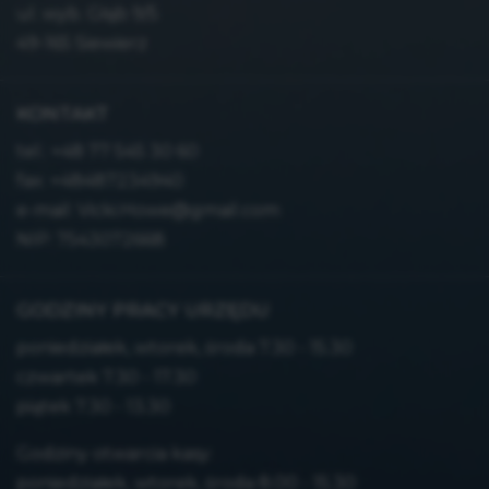
ul. wyb. Głąb 9/5
49-165 Siewierz
KONTAKT
tel.:
+48 77 545 30 60
fax: +48487234940
e-mail:
Vicki.Howe@gmail.com
NIP: 7543072668
GODZINY PRACY URZĘDU
poniedziałek, wtorek, środa 7.30 - 15.30
czwartek 7.30 - 17.30
piątek 7.30 - 13.30
Godziny otwarcia kasy:
poniedziałek, wtorek, środa 8.00 - 15.30