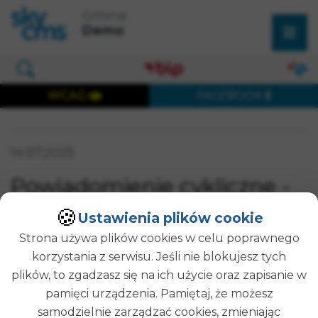
×
Przejdź do treści strony
Przejdź do menu głównego
Gmina
Wyszukaj w serwisie
Demo
Otwórz okno wyszukiwania
WCAG
FACEBOOK
Wersja dostępna cyfrowo
Data publikacji:
14.07.2025
SZUKAJ
Powiadomienie cykliczne -
SELENIUM -
🍪
Ustawienia plików cookie
1752474044569
Strona używa plików cookies w celu poprawnego
korzystania z serwisu. Jeśli nie blokujesz tych
plików, to zgadzasz się na ich użycie oraz zapisanie w
Treść strony. Testy
pamięci urządzenia. Pamiętaj, że możesz
samodzielnie zarządzać cookies, zmieniając
Opublikował(a):
Administrator Strony