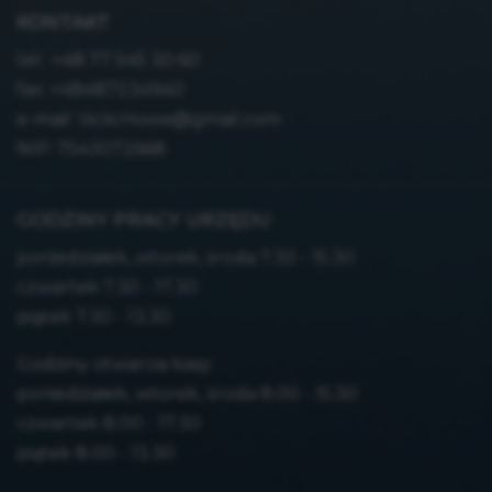
KONTAKT
tel.:
+48 77 545 30 60
fax: +48487234940
e-mail:
Vicki.Howe@gmail.com
NIP: 7543072668
GODZINY PRACY URZĘDU
poniedziałek, wtorek, środa 7.30 - 15.30
czwartek 7.30 - 17.30
piątek 7.30 - 13.30
Godziny otwarcia kasy:
poniedziałek, wtorek, środa 8.00 - 15.30
czwartek 8.00 - 17.30
piątek 8.00 - 13.30