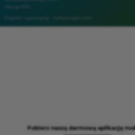
Wersja XML
Projekt i wykonanie:
netkoncept.com
Pobierz naszą darmową aplikację mo