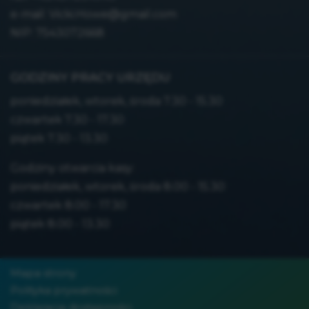
e-mail:
Vicki.Howe@gmail.com
NIP: 7543072668
GODZINY PRACY URZĘDU
poniedziałek, wtorek, środa 7.30 - 15.30
czwartek 7.30 - 17.30
piątek 7.30 - 13.30
Godziny otwarcia kasy:
poniedziałek, wtorek, środa 8.00 - 15.30
czwartek 8.00 - 17.30
piątek 8.00 - 13.30
Mapa strony
Polityka prywatności
Deklaracja dostępności