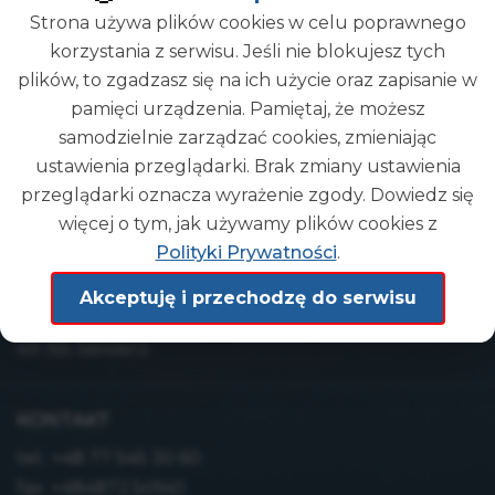
Strona używa plików cookies w celu poprawnego
korzystania z serwisu. Jeśli nie blokujesz tych
plików, to zgadzasz się na ich użycie oraz zapisanie w
pamięci urządzenia. Pamiętaj, że możesz
Gmina
samodzielnie zarządzać cookies, zmieniając
DEMO
ustawienia przeglądarki. Brak zmiany ustawienia
przeglądarki oznacza wyrażenie zgody. Dowiedz się
więcej o tym, jak używamy plików cookies z
ADRES
Polityki Prywatności
.
Urząd Gminy Demo
Akceptuję i przechodzę do serwisu
ul. wyb. Głąb 9/5
49-165 Siewierz
KONTAKT
tel.:
+48 77 545 30 60
fax: +48487234940